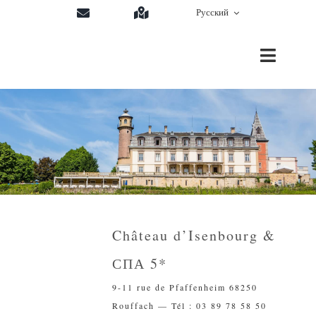
Skip
Русский
to
content
Toggle
Navigat
Château d’Isenbourg &
СПА 5*
9-11 rue de Pfaffenheim 68250
Rouffach — Tél : 03 89 78 58 50